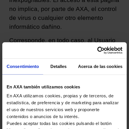
inexpugnables. El acceso a esta página
no implica, por parte de AXA, el control
de virus o cualquier otro elemento
informático dañino.
Corresponde, en todo caso, al Usuario
la obligación de disponer de
herramientas adecuadas para la
Consentimiento
Detalles
Acerca de las cookies
detección y, en su caso supresión, de
tales elementos.
En AXA también utilizamos cookies
VIII.- RESPONSABILIDAD POR LOS
En AXA utilizamos cookies, propias y de terceros, de
ENLACES INCLUIDOS EN LA RED
estadística, de preferencia y de marketing para analizar
el uso de nuestros servicios web y proponerte
AXA
no será responsable de la
contenidos o anuncios de tu interés.
información que dirija al cliente de sus
Puedes aceptar todas las cookies pulsando el botón