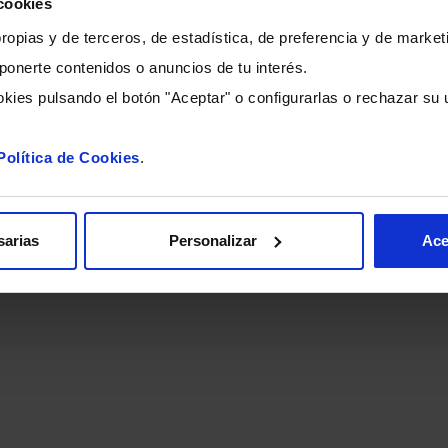
cookies
opias y de terceros, de estadística, de preferencia y de marketi
ponerte contenidos o anuncios de tu interés.
ACCIONISTAS AGRUPACIÓ
kies pulsando el botón "Aceptar" o configurarlas o rechazar su 
Si eres accionista de Agrupació, accede a toda tu
información
Política de Cookies
.
ACCIONISTAS
sarias
Personalizar
Ace