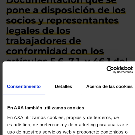
pone a disposición de los
socios y representantes
legales de los
trabajadores de
conformidad con los
artículos 5.6, 7.1. y 46.1 del
Real Decreto-ley 5/2023,
de 28 de junio:
Consentimiento
Detalles
Acerca de las cookies
Proyecto de fusión por absorción:
En AXA también utilizamos cookies
Proyecto de fusión por absorción
En AXA utilizamos cookies, propias y de terceros, de
Informes de los Consejos de Administración de
estadística, de preferencia y de marketing para analizar el
las sociedades participantes:
uso de nuestros servicios web y proponerte contenidos o