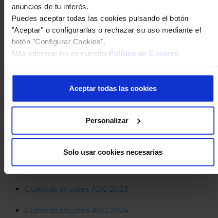
anuncios de tu interés.
Informe administradores artículo 5.5 LME -
Puedes aceptar todas las cookies pulsando el botón
(ACCIONISTAS)
"Aceptar" o configurarlas o rechazar su uso mediante el
botón "Configurar Cookies".
Informe administradores artículo 5.5 LME -
Más información en nuestra
Política de Cookies
.
(TRABAJADORES)
Informe del experto independiente:
Aceptar todas las cookies
Informe Experto Independiente Fusión AXA
AGRUPACIÓ AMCI
Personalizar
Cuentas anuales de las entidades participantes
de los 3 últimos ejercicios:
Solo usar cookies necesarias
Cuentas anuales ASG 2022
Cuentas anuales ASG 2023
Cuentas anuales ASG 2024