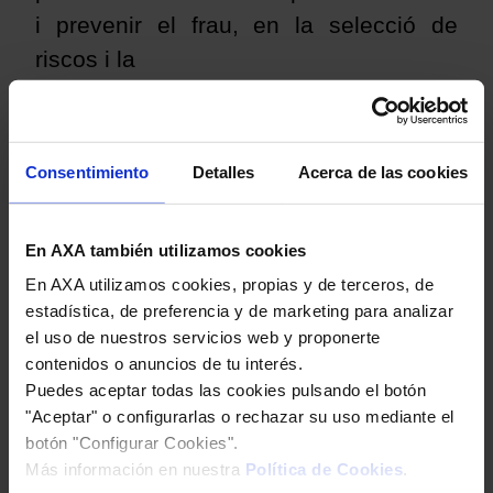
i prevenir el frau, en la selecció de
riscos i la
liquidació de sinistres.
Transferències internacionals de les
Consentimiento
Detalles
Acerca de las cookies
dades personals
Us informem que AXA té aprovades
En AXA también utilizamos cookies
unes normes corporatives vinculants.
En AXA utilizamos cookies, propias y de terceros, de
Es tracta d’un estàndard reconegut
estadística, de preferencia y de marketing para analizar
internacionalment que proporciona una
el uso de nuestros servicios web y proponerte
contenidos o anuncios de tu interés.
protecció
Puedes aceptar todas las cookies pulsando el botón
escaient per gestionar les dades de
"Aceptar" o configurarlas o rechazar su uso mediante el
caràcter personal en l’àmbit d’una
botón "Configurar Cookies".
companyia multinacional. Han aprovat
Más información en nuestra
Política de Cookies
.