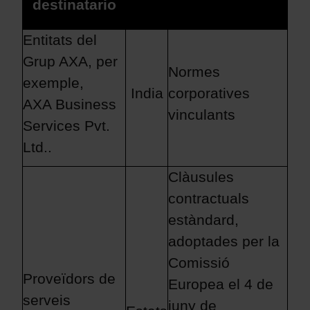
destinatario
Entitats del
Grup AXA, per
Normes
exemple,
India
corporatives
AXA Business
vinculants
Services Pvt.
Ltd..
Clàusules
contractuals
estàndard,
adoptades per la
Comissió
Proveïdors de
Europea el 4 de
serveis
juny de