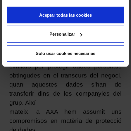
aquestes normes setze autoritats de
protecció de
Aceptar todas las cookies
dades europees, entre les quals hi ha
l’Agència Espanyola de Protecció de
Personalizar
Dades. D’una manera més concreta, en
aquestes normes s’estableixen unes
Solo usar cookies necesarias
mesures
similars per protegir dades personals
obtingudes en el transcurs del negoci,
quan aquestes dades s’han de
transferir dins de les companyies del
grup. Així
mateix, a AXA hem assumit uns
compromisos en matèria de protecció
de dades.