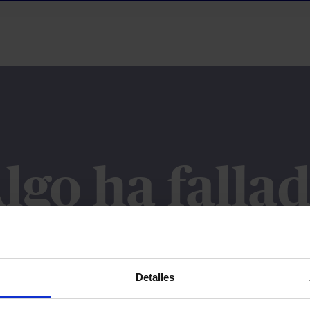
 Servicios
lgo ha falla
hemos podido llevar a cabo la acción requerida. Por favor, inténta
Detalles
VOLVER A INTENTARLO