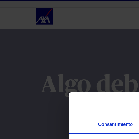
Eduki nagusira joan
Baimenak - Servicios
Algo deb
Lo sent
Consentimiento