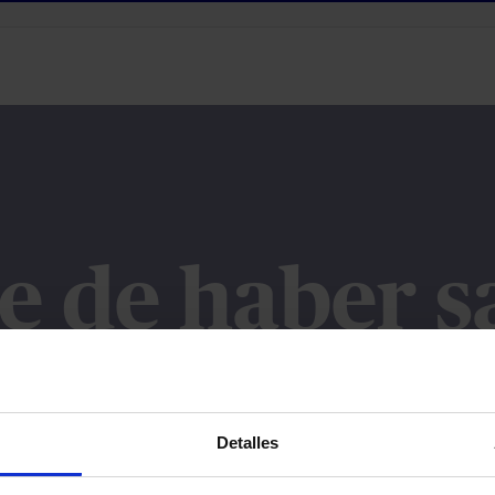
e de haber s
imos. Se ha producido un error y no hemos podido recibir tu confi
Por favor, vuelve a intentarlo después de unos minutos.
Detalles